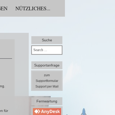
GEN
NÜTZLICHES...
Suche
Supportanfrage
zum
Supportformular
ng.
Support per Mail
Fernwartung
n für