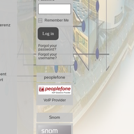
Remember Me
ferenz
Forgot your
password?
Forgot your
username?
ment
peoplefone
rt
VoIP Provider
Snom