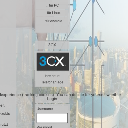
... für PC
... für Linux
... für Android
3CX
Ihre neue
Telefonanlage
n
l,
r experience (tracking cookies). You can decide for yourself whether
Login
er.
Username
Deskto
nutzt
Password