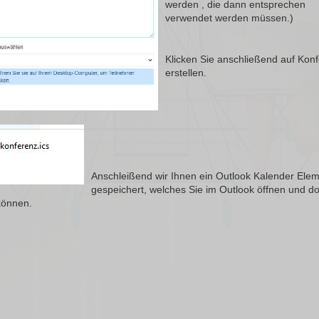
werden , die dann entsprechen
verwendet werden müssen.)
Klicken Sie anschließend auf Kon
erstellen.
Anschleißend wir Ihnen ein Outlook Kalender Ele
gespeichert, welches Sie im Outlook öffnen und do
können.