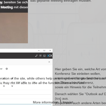
das geplante Meeting eintragen müssen.
Hier geben Sie ein, welche Art vo
Konferenz Sie einleiten wollen,
wann und wie lange diese sein sol
tion of the site, while others help us to improve this site and the use
ein Thema zur Konferenz,
 may not be able to use all the functionalities of the site.
sowie ein Hinweis für die Teilnehm
Danach wählen Sie "Outlook auf 
(ics) aus.
|
More information
Imprint
(Es können auch andere Arten be